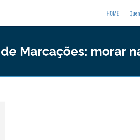
HOME
Que
 de Marcações:
morar na