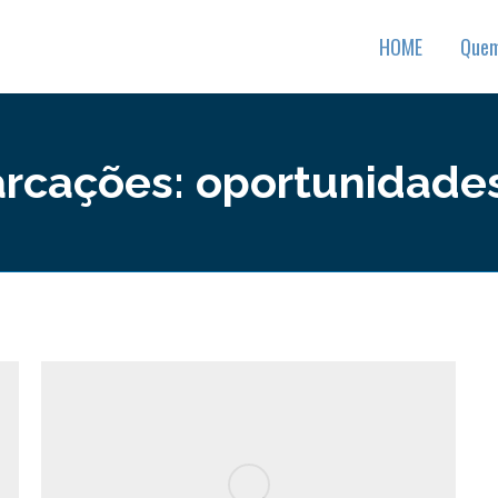
HOME
Que
arcações:
oportunidades