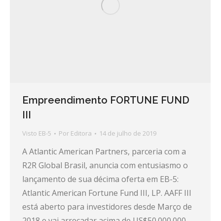
Empreendimento FORTUNE FUND
III
Visto EB-5
Por
Editora
14 de julho de 2019
A Atlantic American Partners, parceria com a
R2R Global Brasil, anuncia com entusiasmo o
lançamento de sua décima oferta em EB-5:
Atlantic American Fortune Fund III, LP. AAFF III
está aberto para investidores desde Março de
2018 e vai arrecadar acima de US$50.000.000