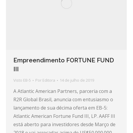
Empreendimento FORTUNE FUND
III
Visto EB-5
Por
Editora
14 de julho de 2019
A Atlantic American Partners, parceria com a
R2R Global Brasil, anuncia com entusiasmo o
lançamento de sua décima oferta em EB-5:
Atlantic American Fortune Fund III, LP. AAFF III
está aberto para investidores desde Março de
2018 e vai arrecadar acima de US$50.000.000