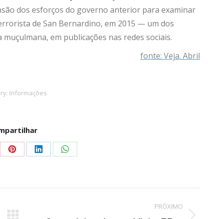
nsão dos esforços do governo anterior para examinar
terrorista de San Bernardino, em 2015 — um dos
ta muçulmana, em publicações nas redes sociais.
fonte: Veja. Abril
ry:
Informações
mpartilhar
ar
partilhar
Compartilhar
Compartilhar
Compartilhar
isto
isto
isto
Pinterest
LinkedIn
WhatsApp
PRÓXIMO