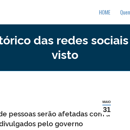
HOME
Que
tórico das redes sociai
visto
MAIO
31
e pessoas serão afetadas com a
divulgados pelo governo