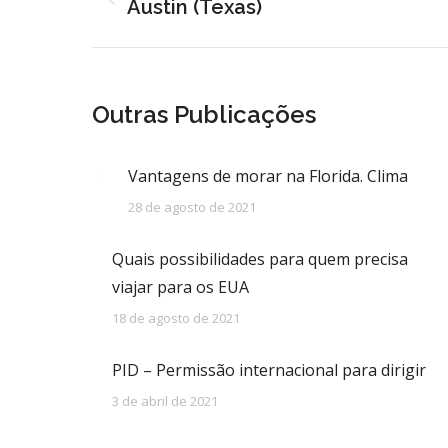
de
Post
Austin (Texas)
anterior:
post:
Outras Publicações
Vantagens de morar na Florida. Clima
28 de agosto de 2021
Quais possibilidades para quem precisa
viajar para os EUA
18 de agosto de 2021
PID – Permissão internacional para dirigir
3 de abril de 2021