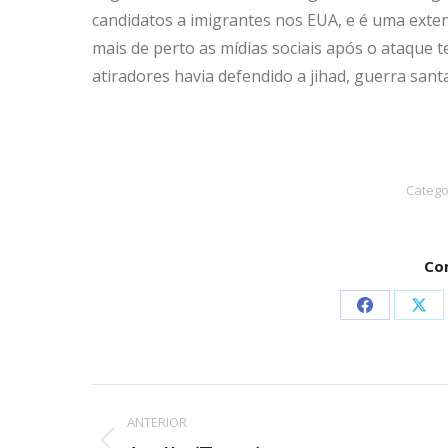
candidatos a imigrantes nos EUA, e é uma exte
mais de perto as mídias sociais após o ataque 
atiradores havia defendido a jihad, guerra san
Catego
Co
Compartilh
Com
isto
isto
Facebook
X
Navegação
ANTERIOR