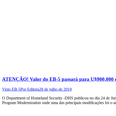
ATENÇÃO! Valor do EB-5 passará para U$900,000
Visto EB-5
Por
Editora
28 de julho de 2019
O Department of Homeland Security -DHS publicou no dia 24 de Junh
Program Modernization onde uma das principais modificações foi o 